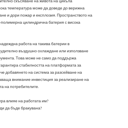
чително скъсяване на живота на цикъла
исока температура може да доведе до верижна
ане и дори пожар и експлозия. Пространството на
во-полимерна цилиндрична батерия с висока
надеждна работа на такива батерии в
нудително въздушно охлаждане или използване
румента. Това може не само да поддържа
а гарантира стабилността на платформата за
 че добавянето на система за разсейване на
жаваща внимание инвестиция за реализиране на
та на потребителите.
ура влияе на работата им?
ди да бъде бракувана?