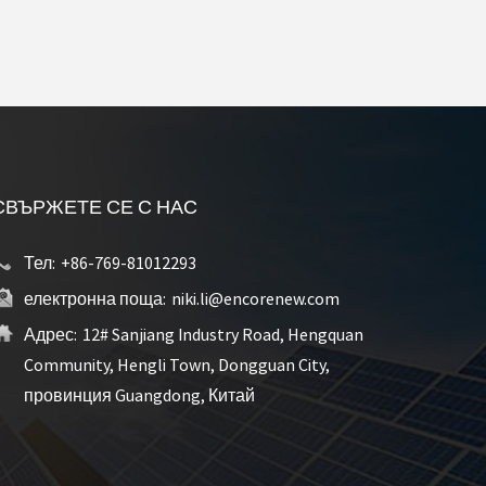
СВЪРЖЕТЕ СЕ С НАС
Тел:
+86-769-81012293
електронна поща:
niki.li@encorenew.com
Адрес:
12# Sanjiang Industry Road, Hengquan
Community, Hengli Town, Dongguan City,
провинция Guangdong, Китай