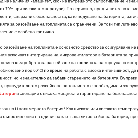
ад на наличния капацитет, скок на вътрешното съпротивление и зна
 от 70% при високи температури). По-сериозно, продължителната в
енти, свързани с безопасността, като подуване на батерията, изтич
вията за разсейване на топлината са ограничени. За този тип литие
вление е особено критично.
о разсейване на топлината е основното средство за осигуряване на 
ия включват интегриране на микровентилатори в батерията за при
оплина към ребрата за разсейване на топлината на корпуса на инст
обикновено под 60°C) по време на работа с висока интензивност, д
ност, но и значително да забави стареенето на батерията. Въпреки
ост, принудителното разсейване на топлината е необходима и заслу
батерия
в сценарии с висока мощност и гарантиране на безопасност
зон на LI полимерната батерия? Как ниската или високата температ
то съпротивление на единична клетъчна литиево-йонна батерия, пре