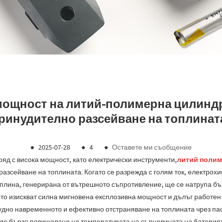
мощност на литий-полимерна цилиндр
ринудително разсейване на топлинат
●
2025-07-28
●
4
●
Оставете ми съобщение
яд с висока мощност, като електрически инструменти,
литий полим
разсейване на топлината. Когато се разрежда с голям ток, електро
плина, генерирана от вътрешното съпротивление, ще се натрупа бъ
ито изискват силна мигновена експлозивна мощност и дълъг работен
удно навременното и ефективно отстраняване на топлината чрез па
и до бързо повишаване на температурата на сърцевината на батери