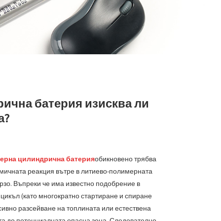
ична батерия изисква ли
а?
ерна цилиндрична батерия
обикновено трябва
химичната реакция вътре в литиево-полимерната
рзо. Въпреки че има известно подобрение в
 цикъл (като многократно стартиране и спиране
сивно разсейване на топлината или естествена
ята до потенциалната опасна зона. Следователно