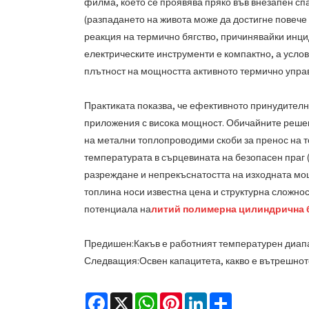
филма, което се проявява пряко във внезапен сп
(разпадането на живота може да достигне повече
реакция на термично бягство, причинявайки инцид
електрическите инструменти е компактно, а усло
плътност на мощността активното термично упра
Практиката показва, че ефективното принудителн
приложения с висока мощност. Обичайните решен
на метални топлопроводими скоби за пренос на т
температурата в сърцевината на безопасен праг (
разреждане и непрекъснатостта на изходната мощ
топлина носи известна цена и структурна сложн
потенциала на
литий полимерна цилиндрична 
Предишен:
Какъв е работният температурен диапа
Следващия:
Освен капацитета, какво е вътрешно
Facebook
X
WhatsApp
Pinterest
LinkedIn
Share