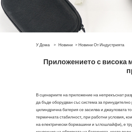
У Дома
>
Новини
>
Новини От Индустрията
Приложението с висока 
п
В сценариите на приложение на непрекъснат разр
да бъде оборудван със система за принудително 
цилиндрична батерия се засилва и джауловата то
термичната стабилност, при работни условия, ко
на електрически бормашини и ъглошлайфи), е тр
конвекция на обвивката на батерията, което вод