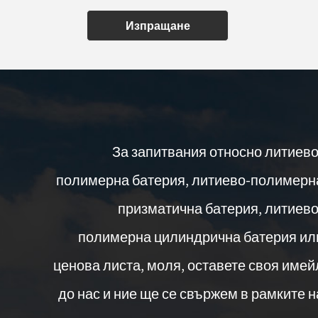
Изпращане
За запитвания относно литиево
полимерна батерия, литиево-полимерн
призматична батерия, литиево
полимерна цилиндрична батерия ил
ценова листа, моля, оставете своя имей
до нас и ние ще се свържем в рамките н