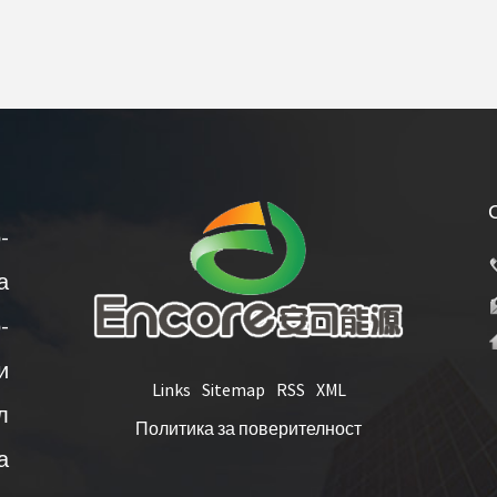
-
а
-
и
Links
Sitemap
RSS
XML
л
Политика за поверителност
а