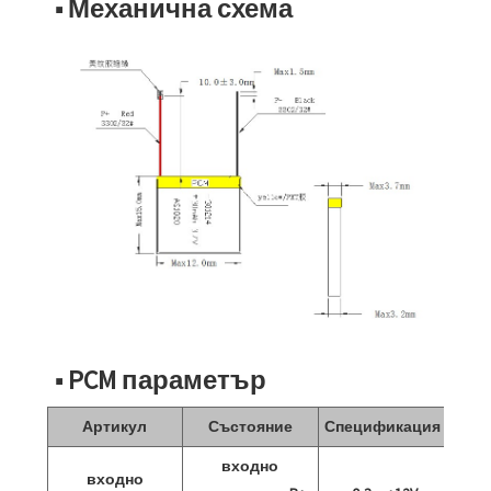
■ Механична схема
■ PCM параметър
Артикул
Състояние
Спецификация
входно
входно