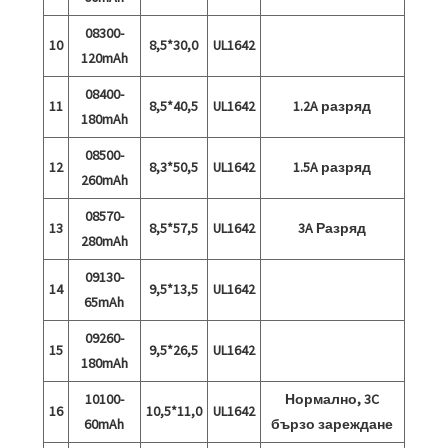
08300-
10
8,5*30,0
UL1642
120mAh
08400-
11
8,5*40,5
UL1642
1.2A разряд
180mAh
08500-
12
8,3*50,5
UL1642
1.5A разряд
260mAh
08570-
13
8,5*57,5
UL1642
3A Разряд
280mAh
09130-
14
9,5*13,5
UL1642
65mAh
09260-
15
9,5*26,5
UL1642
180mAh
10100-
Нормално, 3C
16
10,5*11,0
UL1642
60mAh
бързо зареждане