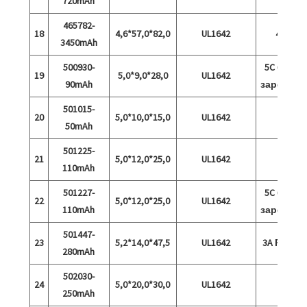
720mAh
465782-
18
4,6*57,0*82,0
UL1642
4.35V
3450mAh
500930-
5C бърз
19
5,0*9,0*28,0
UL1642
90mAh
зареждан
501015-
20
5,0*10,0*15,0
UL1642
50mAh
501225-
21
5,0*12,0*25,0
UL1642
110mAh
501227-
5C бърз
22
5,0*12,0*25,0
UL1642
110mAh
зареждан
501447-
23
5,2*14,0*47,5
UL1642
3A Разря
280mAh
502030-
24
5,0*20,0*30,0
UL1642
250mAh