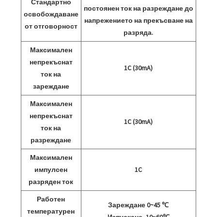
Стандартно
постоянен ток на разреждане до
освобождаване
напрежението на прекъсване на
от отговорност
разряда.
Максимален
непрекъснат
1C (30mA)
ток на
зареждане
Максимален
непрекъснат
1C (30mA)
ток на
разреждане
Максимален
импулсен
1C
разряден ток
Работен
Зареждане 0~45 ℃
температурен