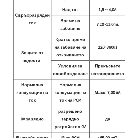
Над ток
1,5～4,0A
Свръхразряден
Време на
ток
7.20~11.0ms
забавяне
Кратко време
на забавяне на
220~380us
Защита от
откриването
недостиг
Условия за
Прекъснете
освобождаване
натоварването
Нормална
Нормална
консумация на
консумация на
Макс. 7,00 uA
ток
ток на PCM
разрешено
0V зарядно
зарядно
да
устройство 0V
IR устойчивост
IR на PCM
≤65,00 mΩ