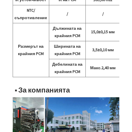
NTC/
/
/
съпротивление
Дължината на
15,0±0,15 мм
крайния PCM
Размерът на
Ширината на
3,5±0,10 мм
крайния PCM
крайния PCM
Дебелината на
Макс.2,40 мм
крайния PCM
■ За компанията