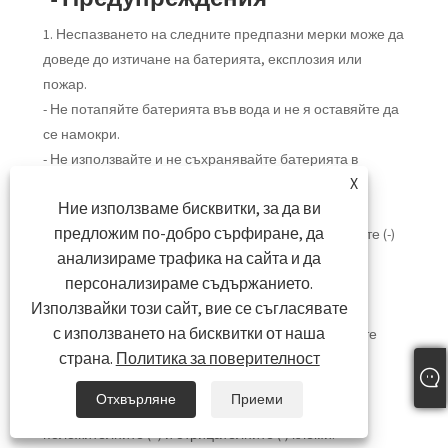
1. Неспазването на следните предпазни мерки може да
доведе до изтичане на батерията, експлозия или
пожар.
- Не потапяйте батерията във вода и не я оставяйте да
се намокри.
- Не използвайте и не съхранявайте батерията в
X
близост до източници на топлина като огън или
Ние използваме бисквитки, за да ви
нагревател.
предложим по-добро сърфиране, да
- Не обръщайте положителните (+) и отрицателните (-)
анализираме трафика на сайта и да
клеми.
персонализираме съдържанието.
- Не свързвайте батерията директно към стенен
Използвайки този сайт, вие се съгласявате
контакт или гнездо за запалка на кола.
с използването на бисквитки от наша
- Не поставяйте батерията в огън и не я нагрявайте
страна.
Политика за поверителност
директно.
- Не давайте накъсо батерията, като свързвате
Отхвърляне
Приеми
проводници или други метални предмети към
положителните (+) и отрицателните (-) клеми.