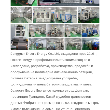
Dongguan Encore Energy Co., Ltd, създадена през 2016 г.,
Encore Energy е професионалист, занимаващ се с
изследване, разработка, производство, продажби и
обслужване на полимерна литиево-йонна батерия,
литиева батерия за еднократна употреба,
цилиндрична литиева батерия, квадратна литиева
батерия. Encore Energy се намира в град Донгуан,
провинция Гуангдонг, Китай с удобен транспортен
достъп. Фабричният размер на 10 000 квадратни метра,
имаме въвеждане на домашно усъвършенствано