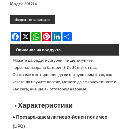
Модел:301214
Изпратете запитване
Facebook
X
WhatsApp
Pinterest
LinkedIn
Share
Описание на продукта
Можете да бъдете сигурни, че ще закупите
персонализирана батерия 3,7 v 30 mah от нас.
Очакваме с нетърпение да си сътрудничим с вас, ако
искате да научите повече, можете да се консултирате с
нас сега, ние ще ви отговорим навреме!
■ Характеристики
● Презареждаем литиево-йонен полимер
(LiPO)