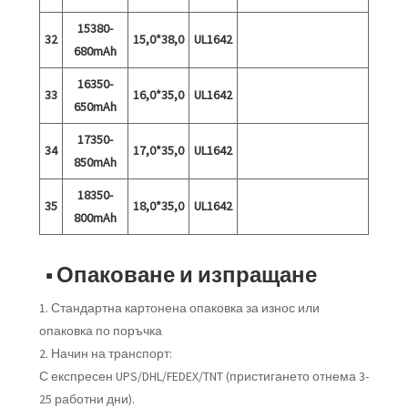
15380-
32
15,0*38,0
UL1642
680mAh
16350-
33
16,0*35,0
UL1642
650mAh
17350-
34
17,0*35,0
UL1642
850mAh
18350-
35
18,0*35,0
UL1642
800mAh
■ Опаковане и изпращане
1. Стандартна картонена опаковка за износ или
опаковка по поръчка
2. Начин на транспорт:
С експресен UPS/DHL/FEDEX/TNT (пристигането отнема 3-
25 работни дни).