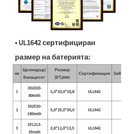
■ UL1642 сертифициран
размер на батерията:
Цилиндър/
Размер
не
Сертификация
Забележк
Капацитет
(D*L)mm
302020-
1
3,0*20,0*20,8
UL1642
80mAh
302530-
2
3,0*25,0*30,0
UL1642
180mAh
351213-
3
3,6*12,0*13,5
UL1642
35mAh