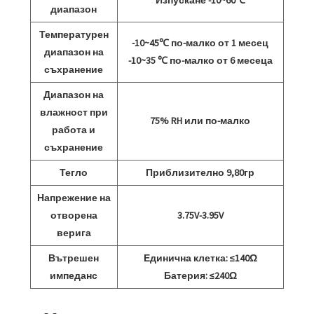
Изпускане -10~60℃
диапазон
Температурен
-10~45℃ по-малко от 1 месец
диапазон на
-10~35 ℃ по-малко от 6 месеца
съхранение
Диапазон на
влажност при
75% RH или по-малко
работа и
съхранение
Тегло
Приблизително 9,80гр
Напрежение на
отворена
3.75V-3.95V
верига
Вътрешен
Единична клетка: ≤140Ω
импеданс
Батерия: ≤240Ω