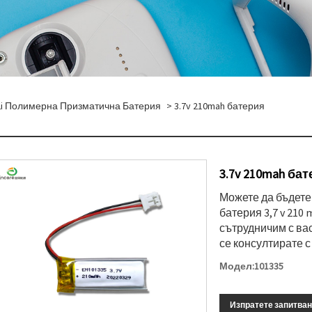
Li Полимерна Призматична Батерия
> 3.7v 210mah батерия
3.7v 210mah ба
Можете да бъдете
батерия 3,7 v 210
сътрудничим с вас
се консултирате с
Модел:101335
Изпратете запитва