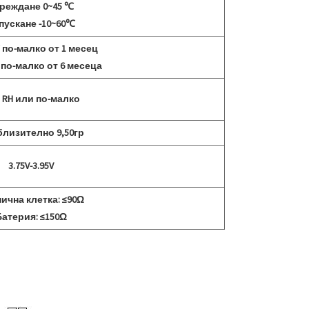
реждане 0~45 ℃
пускане -10~60℃
 по-малко от 1 месец
 по-малко от 6 месеца
 RH или по-малко
лизително 9,50гр
3.75V-3.95V
ична клетка: ≤90Ω
атерия: ≤150Ω