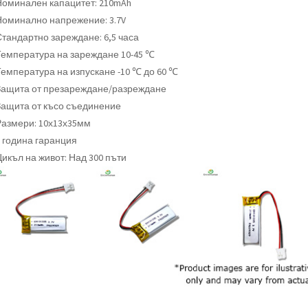
Номинален капацитет: 210mAh
Номинално напрежение: 3.7V
Стандартно зареждане: 6,5 часа
Температура на зареждане 10-45 ℃
Температура на изпускане -10 ℃ до 60 ℃
Защита от презареждане/разреждане
Защита от късо съединение
Размери: 10х13х35мм
1 година гаранция
Цикъл на живот: Над 300 пъти