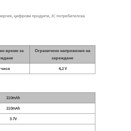
нергия, цифрови продукти, 3C потребителска
но време за
Ограничено напрежение на
еждане
зареждане
5 часа
4,2 V
210mAh
210mAh
3.7V