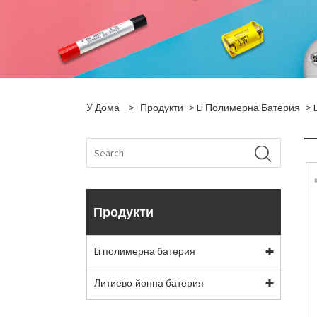
У Дома
>
Продукти
>
Li Полимерна Батерия
>
Продукти
Li полимерна батерия
Литиево-йонна батерия