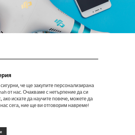
терия
 сигурни, че ще закупите персонализирана
 mah от нас. Очакваме с нетърпение да си
, ако искате да научите повече, можете да
 нас сега, ние ще ви отговорим навреме!
не