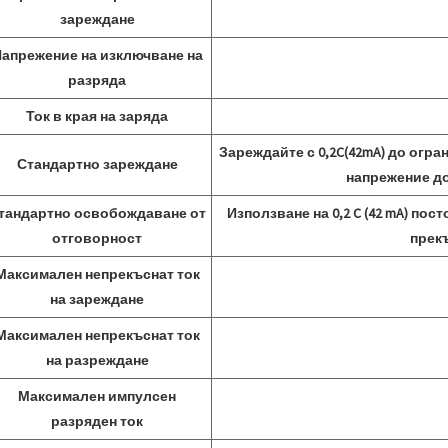
зареждане
апрежение на изключване на
разряда
Ток в края на заряда
Зареждайте с 0,2C(42mA) до огр
Стандартно зареждане
напрежение до
тандартно освобождаване от
Използване на 0,2 C (42 mA) по
отговорност
прекъ
Максимален непрекъснат ток
на зареждане
Максимален непрекъснат ток
на разреждане
Максимален импулсен
разряден ток