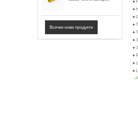
● 
● 
● 
● 
Всички нови продукти
● 
● 
● 
● 
● 
● 