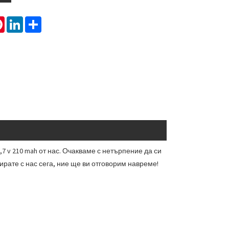
tsApp
Pinterest
LinkedIn
Share
7 v 210 mah от нас. Очакваме с нетърпение да си
ирате с нас сега, ние ще ви отговорим навреме!