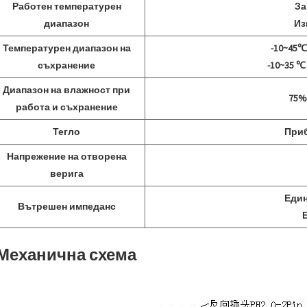
Работен температурен
За
диапазон
Из
Температурен диапазон на
-10~45℃
съхранение
-10~35 ℃
Диапазон на влажност при
75%
работа и съхранение
Тегло
Приб
Напрежение на отворена
верига
Един
Вътрешен импеданс
Б
 Механична схема