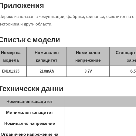
 Приложения
Широко използван в комуникации, фабрики, финанси, осветителна е
ектроника и други области.
 Списък с модели
Номер на
Номинален
Номинално
Стандарт
модела
капацитет
напрежение
зар
EN101335
210mAh
3.7V
6,
 Технически данни
Номинален капацитет
Минимален капацитет
Номинално напрежение
Ограничено напрежение на