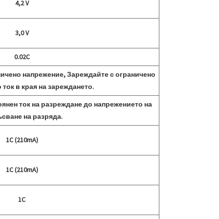
4,2 V
3,0 V
0.02C
аничено напрежение, Зареждайте с ограничено
 ток в края на зареждането.
стоянен ток на разреждане до напрежението на
сване на разряда.
1C (210mA)
1C (210mA)
1C