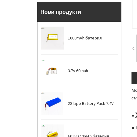
Нови продукти
1000mAh батерия
3.7v 60mah
Мо
съ
2S Lipo Battery Pack 7.4V
■
● 
60180 40mAh батерия