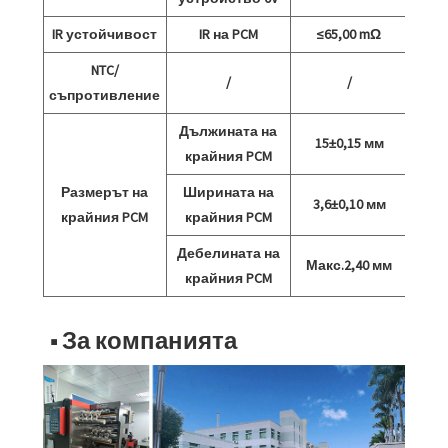
IR устойчивост
IR на PCM
≤65,00 mΩ
NTC/
/
/
съпротивление
Дължината на
15±0,15 мм
крайния PCM
Размерът на
Ширината на
3,6±0,10 мм
крайния PCM
крайния PCM
Дебелината на
Макс.2,40 мм
крайния PCM
■ За компанията