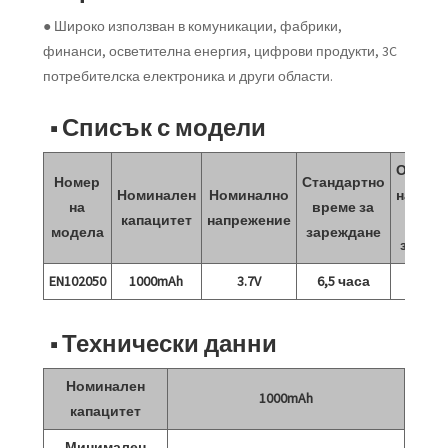
● Широко използван в комуникации, фабрики,
финанси, осветителна енергия, цифрови продукти, 3C
потребителска електроника и други области.
■ Списък с модели
Ограни
Номер
Стандартно
Номинален
Номинално
напреж
на
време за
капацитет
напрежение
на
модела
зареждане
зареж
EN102050
1000mAh
3.7V
6,5 часа
4,2 
■ Технически данни
Номинален
1000mAh
капацитет
Минимален