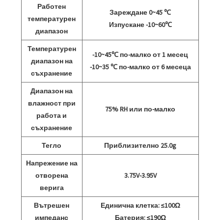
Работен
Зареждане 0~45 ℃
температурен
Изпускане -10~60℃
диапазон
Температурен
-10~45℃ по-малко от 1 месец
диапазон на
-10~35 ℃ по-малко от 6 месеца
съхранение
Диапазон на
влажност при
75% RH или по-малко
работа и
съхранение
Тегло
Приблизително 25.0g
Напрежение на
отворена
3.75V-3.95V
верига
Вътрешен
Единична клетка: ≤100Ω
импеданс
Батерия: ≤190Ω