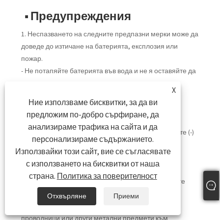
■ Предупреждения
1. Неспазването на следните предпазни мерки може да
доведе до изтичане на батерията, експлозия или
пожар.
- Не потапяйте батерията във вода и не я оставяйте да
се намокри.
X
- Не използвайте и не съхранявайте батерията в
Ние използваме бисквитки, за да ви
близост до източници на топлина като огън или
предложим по-добро сърфиране, да
нагревател.
анализираме трафика на сайта и да
- Не обръщайте положителните (+) и отрицателните (-)
персонализираме съдържанието.
клеми.
Използвайки този сайт, вие се съгласявате
- Не свързвайте батерията директно към стенен
с използването на бисквитки от наша
контакт или гнездо за запалка на кола.
страна.
Политика за поверителност
- Не поставяйте батерията в огън и не я нагрявайте
директно.
Отхвърляне
Приеми
- Не давайте накъсо батерията, като свързвате
проводници или други метални предмети към