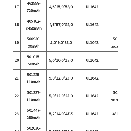
462558-
17
4,6*25,0*58,0
UL1642
720mAh
465782-
18
4,6*57,0*82,0
UL1642
4.35V
3450mAh
500930-
5C бърз
19
5,0*9,0*28,0
UL1642
90mAh
зареждан
501015-
20
5,0*10,0*15,0
UL1642
50mAh
501225-
21
5,0*12,0*25,0
UL1642
110mAh
501227-
5C бърз
22
5,0*12,0*25,0
UL1642
110mAh
зареждан
501447-
23
5,2*14,0*47,5
UL1642
3A Разря
280mAh
502030-