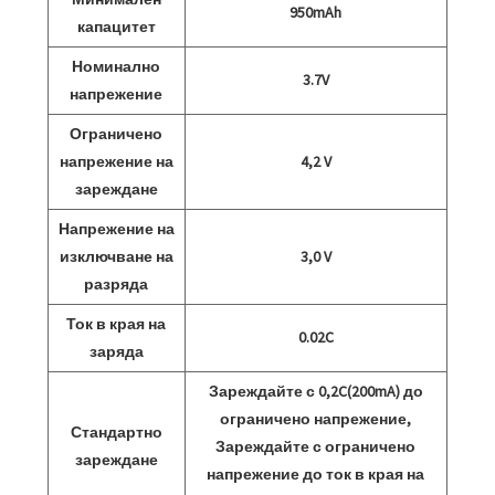
950mAh
капацитет
Номинално
3.7V
напрежение
Ограничено
напрежение на
4,2 V
зареждане
Напрежение на
изключване на
3,0 V
разряда
Ток в края на
0.02C
заряда
Зареждайте с 0,2C(200mA) до
ограничено напрежение,
Стандартно
Зареждайте с ограничено
зареждане
напрежение до ток в края на