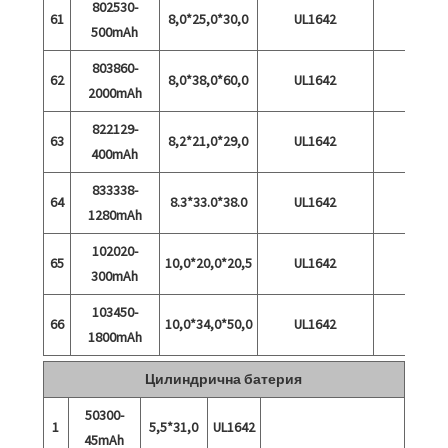
802530-
61
8,0*25,0*30,0
UL1642
500mAh
803860-
62
8,0*38,0*60,0
UL1642
2000mAh
822129-
63
8,2*21,0*29,0
UL1642
400mAh
833338-
64
8.3*33.0*38.0
UL1642
1280mAh
102020-
65
10,0*20,0*20,5
UL1642
300mAh
103450-
66
10,0*34,0*50,0
UL1642
1800mAh
Цилиндрична батерия
50300-
1
5,5*31,0
UL1642
45mAh