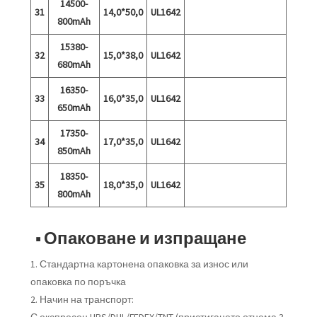
14500-
31
14,0*50,0
UL1642
800mAh
15380-
32
15,0*38,0
UL1642
680mAh
16350-
33
16,0*35,0
UL1642
650mAh
17350-
34
17,0*35,0
UL1642
850mAh
18350-
35
18,0*35,0
UL1642
800mAh
■ Опаковане и изпращане
1. Стандартна картонена опаковка за износ или
опаковка по поръчка
2. Начин на транспорт:
С експресен UPS/DHL/FEDEX/TNT (пристигането отнема 3-