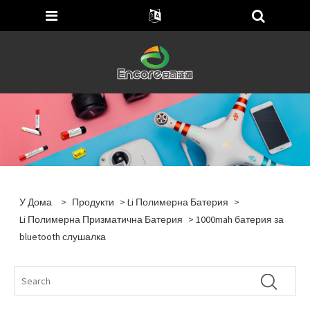
У Дома
>
Продукти
>
Li Полимерна Батерия
>
Li Полимерна Призматична Батерия
> 1000mah батерия за
bluetooth слушалка