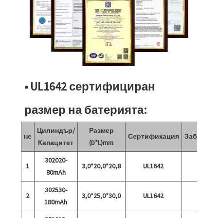
■ UL1642 сертифициран
размер на батерията:
Цилиндър/
Размер
не
Сертификация
Забележк
Капацитет
(D*L)mm
302020-
1
3,0*20,0*20,8
UL1642
80mAh
302530-
2
3,0*25,0*30,0
UL1642
180mAh