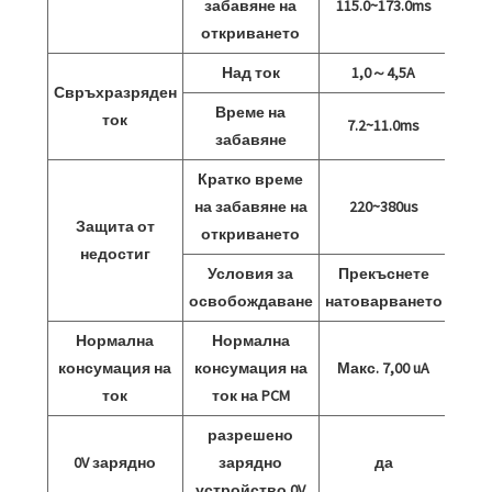
забавяне на
115.0~173.0ms
откриването
Над ток
1,0～4,5A
Свръхразряден
Време на
ток
7.2~11.0ms
забавяне
Кратко време
на забавяне на
220~380us
Защита от
откриването
недостиг
Условия за
Прекъснете
освобождаване
натоварването
Нормална
Нормална
консумация на
консумация на
Макс. 7,00 uA
ток
ток на PCM
разрешено
0V зарядно
зарядно
да
устройство 0V