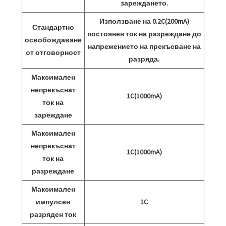
зареждането.
Използване на 0.2C(200mA)
Стандартно
постоянен ток на разреждане до
освобождаване
напрежението на прекъсване на
от отговорност
разряда.
Максимален
непрекъснат
1C(1000mA)
ток на
зареждане
Максимален
непрекъснат
1C(1000mA)
ток на
разреждане
Максимален
импулсен
1C
разряден ток