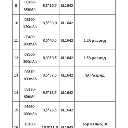
08160-
9
8,3*16,5
UL1642
60mAh
08300-
10
8,5*30,0
UL1642
120mAh
08400-
11
8,5*40,5
UL1642
1.2A разряд
180mAh
08500-
12
8,3*50,5
UL1642
1.5A разряд
260mAh
08570-
13
8,5*57,5
UL1642
3A Разряд
280mAh
09130-
14
9,5*13,5
UL1642
65mAh
09260-
15
9,5*26,5
UL1642
180mAh
10100-
Нормално, 3C
16
10,5*11,0
UL1642