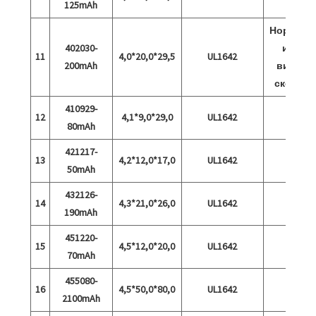
125mAh
Нормалн
402030-
и 15C
11
4,0*20,0*29,5
UL1642
200mAh
висока
скорост
410929-
12
4,1*9,0*29,0
UL1642
80mAh
421217-
13
4,2*12,0*17,0
UL1642
50mAh
432126-
14
4,3*21,0*26,0
UL1642
190mAh
451220-
15
4,5*12,0*20,0
UL1642
70mAh
455080-
16
4,5*50,0*80,0
UL1642
2100mAh